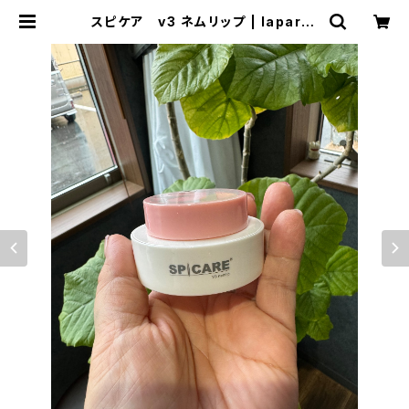
スピケア v3 ネムリップ | lapark*
SAKU