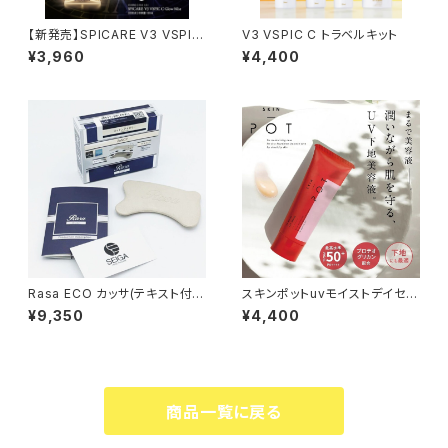
【新発売】SPICARE V3 VSPIC
V3 VSPIC C トラベルキット
C グロウミスト〈化粧水ミスト〉5
¥3,960
¥4,400
0mL
Rasa ECO カッサ(テキスト付)
スキンポットuvモイストデイセラ
￥9,350 イヤココ(6×5シート 3
ム
¥9,350
¥4,400
0枚入) ￥8,800
商品一覧に戻る