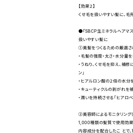
【効果２】
くせ毛を扱いやすい髪に、毛
●『SBCP生ミネラルヘアマ
扱いやすい髪に
①美髪をつくるための厳選さ
・毛髪の強度・太さ・水分量を
・うねり、くせ毛を抑え、補修
ン」
・ヒアルロン酸の２倍の水分を
・キューティクルの剥がれを補
・潤いを持続させる「ヒアロベ
②美容師によるモニタリング
1,000種類の髪質で使用効
内容成分を配合したこ とで