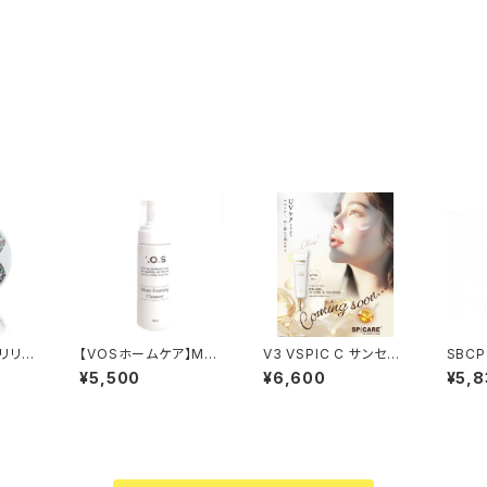
ブリリア
【VOSホームケア】MF
V3 VSPIC C サンセラ
SBC
ン 15
クレンザー（洗顔クレン
ム ¥6,600
マスク＋
¥5,500
¥6,600
¥5,8
ジング）150ml