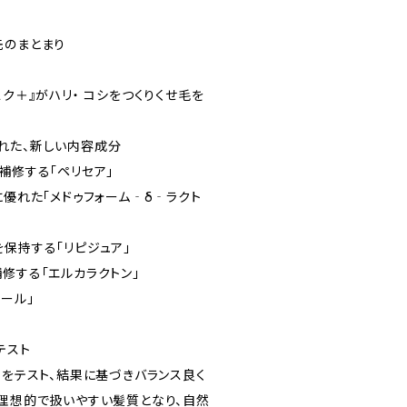
先のまとまり
スク＋』がハリ・ コシをつくりくせ毛を
れた、新しい内容成分
補修する「ペリセア」
に優れた「メドゥフォーム‐δ‐ラクト
保持する「リピジュア」
修する「エルカラクトン」
ール」
テスト
果をテスト、結果に基づきバランス良く
、理想的で扱いやすい髪質となり、自然