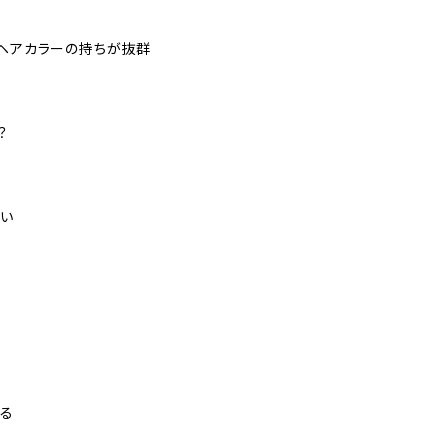
、ヘアカラーの持ちが抜群
？
ない
出る