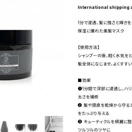
International shipping 
1分で浸透、髪に強さと輝き
保湿に優れた美髪マスク
【使用方法】
シャンプーの後、軽く水気をと
髪全体になじませ、よくすすい
■効果
❶1分間で深部に浸透し、ハリ
太さを補修
❷ 髪や頭皮を乾燥から守る
をたっぷり与える
❸ キューティクルを綺麗に
ツルツルのツヤに